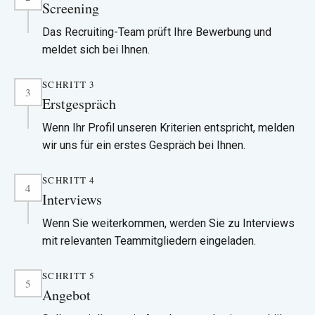
Screening
stellen Sie sicher, dass Sie relevante Kenntnisse und
Erfahrungen hervorheben, die dort genannt werden.
Das Recruiting-Team prüft Ihre Bewerbung und
meldet sich bei Ihnen.
SCHRITT 3
Die Kontaktdaten des Recruiters und des Hiring
3
Erstgespräch
Managers finden Sie in der Stellenanzeige.
Wenn Ihr Profil unseren Kriterien entspricht, melden
wir uns für ein erstes Gespräch bei Ihnen.
SCHRITT 4
Alternativ können Sie über unser RecRight-Tool zu
4
Interviews
einem Video-Interview eingeladen werden. Behalten Sie
Ihr Telefon und Ihre E-Mails im Auge.
Wenn Sie weiterkommen, werden Sie zu Interviews
mit relevanten Teammitgliedern eingeladen.
SCHRITT 5
Persönlichkeitstests und Background-Checks können
5
Angebot
Teil des Prozesses sein. Bringen Sie Ihre Fragen mit —
wir beantworten sie gerne.