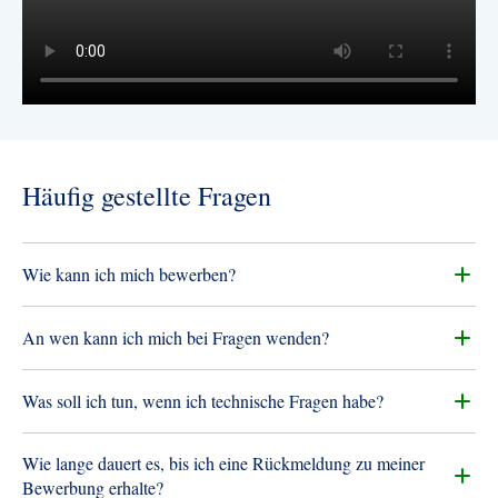
Häufig gestellte Fragen
Wie kann ich mich bewerben?
Wie kann ich mich bewerben? Klicken Sie in der
An wen kann ich mich bei Fragen wenden?
Stellenanzeige auf „Bewerben“ und erstellen Sie mit
wenigen Klicks ein Konto, um Ihre Bewerbung
In allen Stellenanzeigen finden Sie die Kontaktdaten der
Was soll ich tun, wenn ich technische Fragen habe?
einzureichen.
jeweiligen People & Culture-Verantwortlichen.
Bitte wenden Sie sich an die in der Stellenanzeige
Wie lange dauert es, bis ich eine Rückmeldung zu meiner
genannte People & Culture-Ansprechperson.
Bewerbung erhalte?