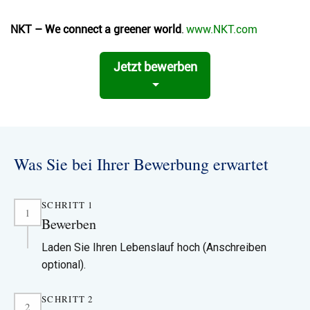
NKT – We connect a greener world
.
www.NKT.com
Jetzt bewerben
Was Sie bei Ihrer Bewerbung erwartet
SCHRITT 1
1
Bewerben
Laden Sie Ihren Lebenslauf hoch (Anschreiben
optional).
SCHRITT 2
Lesen Sie die Stellenanzeige sorgfältig durch und
2