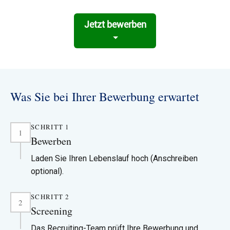
Jetzt bewerben
Was Sie bei Ihrer Bewerbung erwartet
SCHRITT 1
1
Bewerben
Laden Sie Ihren Lebenslauf hoch (Anschreiben
optional).
SCHRITT 2
Lesen Sie die Stellenanzeige sorgfältig durch und
2
Screening
stellen Sie sicher, dass Sie relevante Kenntnisse und
Erfahrungen hervorheben, die dort genannt werden.
Das Recruiting-Team prüft Ihre Bewerbung und