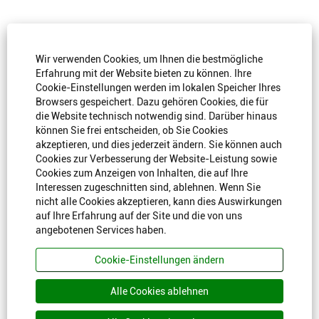
a
a
a
a
a
u
u
u
u
u
f
f
f
f
f
e
e
e
e
e
i
i
i
i
KARRIERE
i
n
n
n
n
n
Wir verwenden Cookies, um Ihnen die bestmögliche
e
e
e
e
e
r
r
r
r
Erfahrung mit der Website bieten zu können. Ihre
Arbeiten@NKT
r
n
n
n
n
Cookie-Einstellungen werden im lokalen Speicher Ihres
n
e
e
e
e
e
Karriere@NKT
Browsers gespeichert. Dazu gehören Cookies, die für
u
u
u
u
u
e
e
e
e
die Website technisch notwendig sind. Darüber hinaus
e
n
n
n
n
n
Vielfalt und Integration
können Sie frei entscheiden, ob Sie Cookies
R
R
R
R
R
e
e
e
e
akzeptieren, und dies jederzeit ändern. Sie können auch
e
g
g
g
g
FAQ
g
Cookies zur Verbesserung der Website-Leistung sowie
i
i
i
i
i
s
s
s
s
Cookies zum Anzeigen von Inhalten, die auf Ihre
s
t
t
t
t
Interessen zugeschnitten sind, ablehnen. Wenn Sie
t
e
e
e
e
SEITENINFORMATIONEN
e
nicht alle Cookies akzeptieren, kann dies Auswirkungen
r
r
r
r
r
k
k
k
k
auf Ihre Erfahrung auf der Site und die von uns
k
a
a
a
a
Cookie-Einstellungen
a
angebotenen Services haben.
r
r
r
r
r
t
t
t
t
t
e
e
e
e
Geschäftsbedingungen
e
Cookie-Einstellungen ändern
g
g
g
g
g
e
e
e
e
e
Datenschutzerklärung für Bewerber
ö
ö
ö
ö
ö
Alle Cookies ablehnen
f
f
f
f
f
f
f
f
f
f
n
n
n
n
n