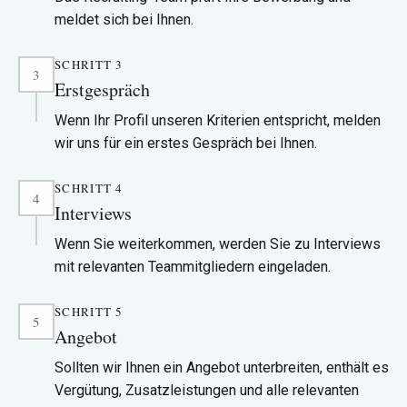
meldet sich bei Ihnen.
SCHRITT 3
Die Kontaktdaten des Recruiters und des Hiring
3
Erstgespräch
Managers finden Sie in der Stellenanzeige.
Wenn Ihr Profil unseren Kriterien entspricht, melden
wir uns für ein erstes Gespräch bei Ihnen.
SCHRITT 4
Alternativ können Sie über unser RecRight-Tool zu
4
Interviews
einem Video-Interview eingeladen werden. Behalten Sie
Ihr Telefon und Ihre E-Mails im Auge.
Wenn Sie weiterkommen, werden Sie zu Interviews
mit relevanten Teammitgliedern eingeladen.
SCHRITT 5
Persönlichkeitstests und Background-Checks können
5
Angebot
Teil des Prozesses sein. Bringen Sie Ihre Fragen mit —
wir beantworten sie gerne.
Sollten wir Ihnen ein Angebot unterbreiten, enthält es
Vergütung, Zusatzleistungen und alle relevanten